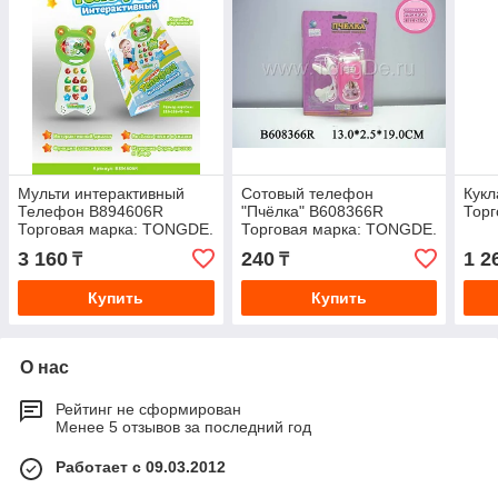
Мульти интерактивный
Сотовый телефон
Кукл
Телефон B894606R
"Пчёлка" B608366R
Торг
Торговая марка: TONGDE.
Торговая марка: TONGDE.
3 160
240
1 2
₸
₸
Купить
Купить
О нас
Рейтинг не сформирован
Менее 5 отзывов за последний год
Работает с 09.03.2012