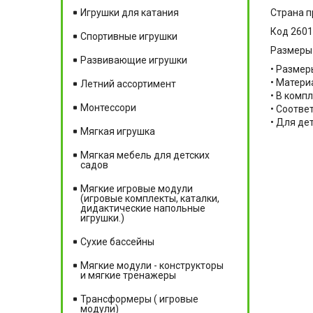
Страна п
Игрушки для катания
Код 260
Спортивные игрушки
Размеры 
Развивающие игрушки
• Размер
• Матери
Летний ассортимент
• В комп
Монтессори
• Соотве
• Для дет
Мягкая игрушка
Мягкая мебель для детских
садов
Мягкие игровые модули
(игровые комплекты, каталки,
дидактические напольные
игрушки.)
Сухие бассейны
Мягкие модули - конструкторы
и мягкие тренажеры
Трансформеры ( игровые
модули)