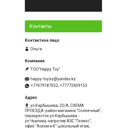
Контакты
Ольга
ТОО"Happy Toy"
happy-toy.kz@yandex.kz
+77479187052, +77772409153
ул.Карбышева, 22/А, СХЕМА
ПРОЕЗДА: район магазина "Солнечный",
перекресток ул.Карбышева -
ул.Чкалова, напротив АЗС "Гелиос",
офис "Аском и К" цокольный этаж,