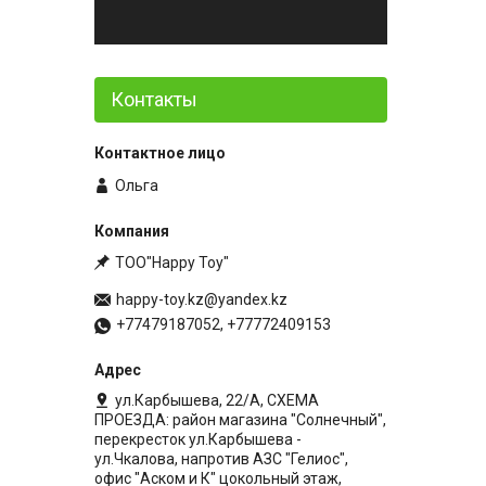
Контакты
Ольга
ТОО"Happy Toy"
happy-toy.kz@yandex.kz
+77479187052, +77772409153
ул.Карбышева, 22/А, СХЕМА
ПРОЕЗДА: район магазина "Солнечный",
перекресток ул.Карбышева -
ул.Чкалова, напротив АЗС "Гелиос",
офис "Аском и К" цокольный этаж,