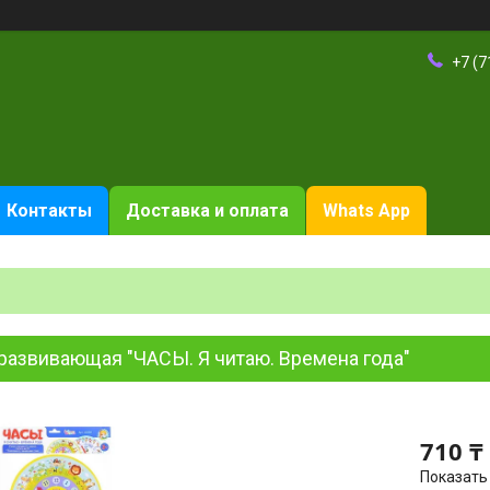
+7 (7
Контакты
Доставка и оплата
Whats App
развивающая "ЧАСЫ. Я читаю. Времена года"
710 ₸
Показать