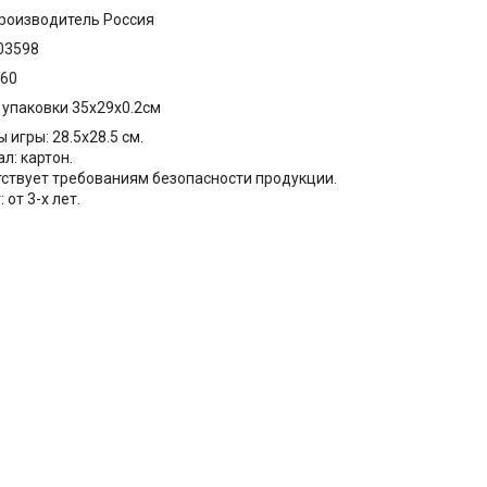
роизводитель Россия
03598
960
упаковки 35x29x0.2см
 игры: 28.5х28.5 см.
л: картон.
тствует требованиям безопасности продукции.
: от 3-х лет.