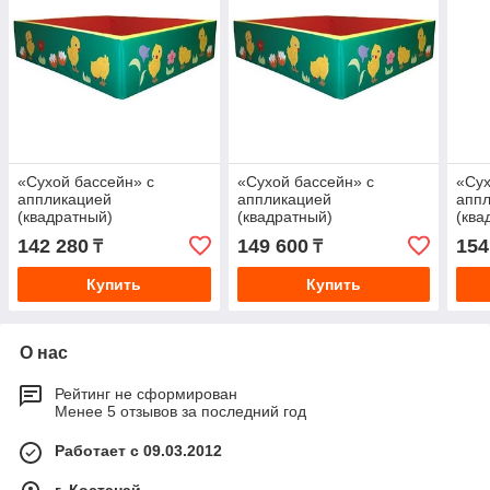
«Сухой бассейн» с
«Сухой бассейн» с
«Сух
аппликацией
аппликацией
апп
(квадратный)
(квадратный)
(ква
142 280
149 600
154
₸
₸
Купить
Купить
О нас
Рейтинг не сформирован
Менее 5 отзывов за последний год
Работает с 09.03.2012