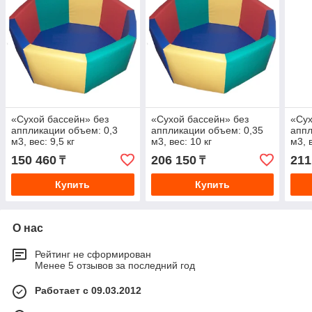
«Сухой бассейн» без
«Сухой бассейн» без
«Сух
аппликации объем: 0,3
аппликации объем: 0,35
аппл
м3, вес: 9,5 кг
м3, вес: 10 кг
м3, 
150 460
206 150
211
₸
₸
Купить
Купить
О нас
Рейтинг не сформирован
Менее 5 отзывов за последний год
Работает с 09.03.2012