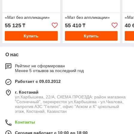
«Мат без аппликации»
«Мат без аппликации»
«Мат
55 125
55 410
40 
₸
₸
Купить
Купить
О нас
Рейтинг не сформирован
Менее 5 отзывов за последний год
Работает с 09.03.2012
г. Костанай
ул.Карбышева, 22/А, СХЕМА ПРОЕЗДА: район магазина
"Солнечный", перекресток ул.Карбышева - ул.Чкалова,
напротив АЗС "Гелиос", офис "Аском и К" цокольный
этаж, Костанай, Казахстан
Контакты
Сегодня работает с 10:00 до 18:00