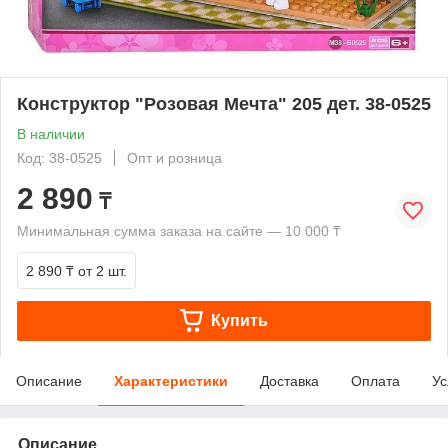
Конструктор "Розовая Мечта" 205 дет. 38-0525
В наличии
Код: 38-0525
Опт и розница
2 890
₸
Минимальная сумма заказа на сайте — 10 000 ₸
2 890 ₸
от 2 шт.
Купить
Описание
Характеристики
Доставка
Оплата
Ус
Описание