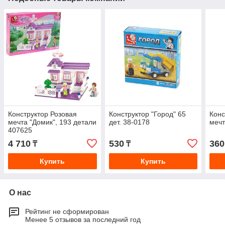
Конструктор Розовая
Конструктор "Город" 65
Конс
мечта "Домик", 193 детали
дет. 38-0178
мечт
407625
4 710
530
360
₸
₸
Купить
Купить
О нас
Рейтинг не сформирован
Менее 5 отзывов за последний год