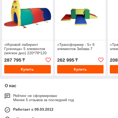
«Игровой лабиринт
«Трансформер - 5» 6
«Тра
Гусеница» 5 элементов
элементов Забава-7
элем
(мягкое дно) 220*78*120
см
287 795
262 995
208
₸
₸
Купить
Купить
О нас
Рейтинг не сформирован
Менее 5 отзывов за последний год
Работает с 09.03.2012