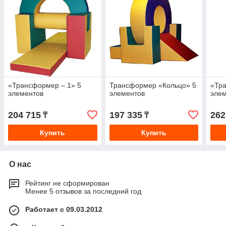
«Трансформер – 1» 5
Трансформер «Кольцо» 5
«Тра
элементов
элементов
элем
204 715
197 335
262
₸
₸
Купить
Купить
О нас
Рейтинг не сформирован
Менее 5 отзывов за последний год
Работает с 09.03.2012