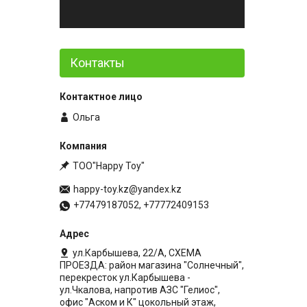
Контакты
Ольга
ТОО"Happy Toy"
happy-toy.kz@yandex.kz
+77479187052, +77772409153
ул.Карбышева, 22/А, СХЕМА
ПРОЕЗДА: район магазина "Солнечный",
перекресток ул.Карбышева -
ул.Чкалова, напротив АЗС "Гелиос",
офис "Аском и К" цокольный этаж,