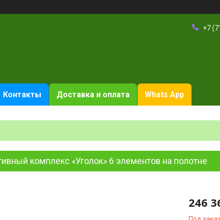
+7 (7
Контакты
Доставка и оплата
Whats App
ивный комплекс «Уголок» 6 элементов на полотне
246 3
Под зака