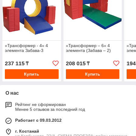
«Трансформер - 4» 4
«Трансформер – 6» 4
«Тра
элемента Забава-3
элемента (Забава – 2)
элем
237 115
208 015
194
₸
₸
Купить
Купить
О нас
Рейтинг не сформирован
Менее 5 отзывов за последний год
Работает с 09.03.2012
г. Костанай