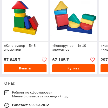
«Конструктор – 5» 8
«Конструктор – 1» 10
«Кон
элементов
элементов
«Кир
57 845
67 165
297
₸
₸
Купить
Купить
О нас
Рейтинг не сформирован
Менее 5 отзывов за последний год
Работает с 09.03.2012