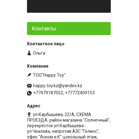
Контакты
Ольга
ТОО"Happy Toy"
happy-toy.kz@yandex.kz
+77479187052, +77772409153
ул.Карбышева, 22/А, СХЕМА
ПРОЕЗДА: район магазина "Солнечный",
перекресток ул.Карбышева -
ул.Чкалова, напротив АЗС "Гелиос",
офис "Аском и К" цокольный этаж,