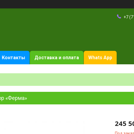
+7 (7
Контакты
Доставка и оплата
Whats App
ор «Ферма»
245 5
Под зака