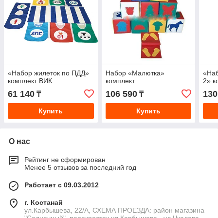
«Набор жилеток по ПДД»
Набор «Малютка»
«Наб
комплект ВИК
комплект
2» к
61 140
106 590
130
₸
₸
Купить
Купить
О нас
Рейтинг не сформирован
Менее 5 отзывов за последний год
Работает с 09.03.2012
г. Костанай
ул.Карбышева, 22/А, СХЕМА ПРОЕЗДА: район магазина