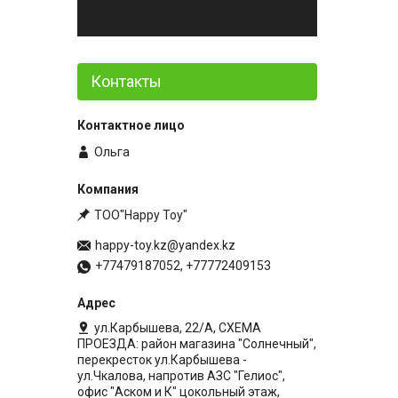
Контакты
Ольга
ТОО"Happy Toy"
happy-toy.kz@yandex.kz
+77479187052, +77772409153
ул.Карбышева, 22/А, СХЕМА
ПРОЕЗДА: район магазина "Солнечный",
перекресток ул.Карбышева -
ул.Чкалова, напротив АЗС "Гелиос",
офис "Аском и К" цокольный этаж,