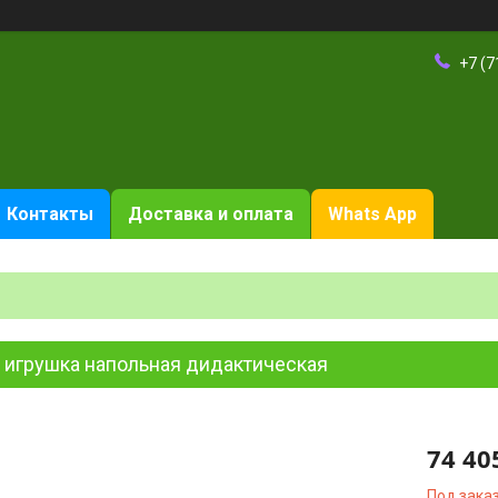
+7 (7
Контакты
Доставка и оплата
Whats App
» игрушка напольная дидактическая
74 40
Под зака