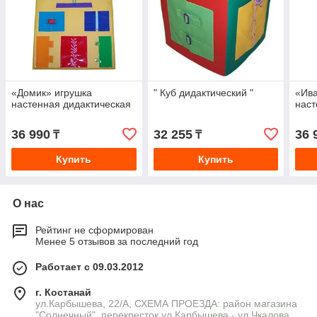
«Домик» игрушка
" Куб дидактический "
«Ива
настенная дидактическая
наст
36 990
32 255
36 
₸
₸
Купить
Купить
О нас
Рейтинг не сформирован
Менее 5 отзывов за последний год
Работает с 09.03.2012
г. Костанай
ул.Карбышева, 22/А, СХЕМА ПРОЕЗДА: район магазина
"Солнечный", перекресток ул.Карбышева - ул.Чкалова,