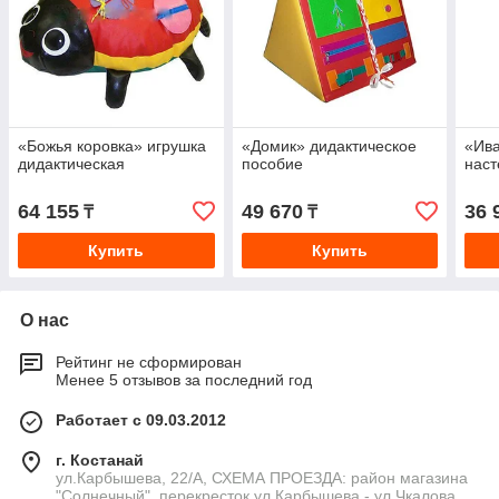
«Божья коровка» игрушка
«Домик» дидактическое
«Ива
дидактическая
пособие
наст
64 155
49 670
36 
₸
₸
Купить
Купить
О нас
Рейтинг не сформирован
Менее 5 отзывов за последний год
Работает с 09.03.2012
г. Костанай
ул.Карбышева, 22/А, СХЕМА ПРОЕЗДА: район магазина
"Солнечный", перекресток ул.Карбышева - ул.Чкалова,