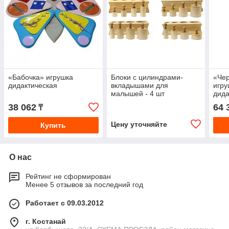
«Бабочка» игрушка
Блоки с цилиндрами-
«Чер
дидактическая
вкладышами для
игру
малышей - 4 шт
дида
эле
38 062
64 
₸
Цену уточняйте
Купить
О нас
Рейтинг не сформирован
Менее 5 отзывов за последний год
Работает с 09.03.2012
г. Костанай