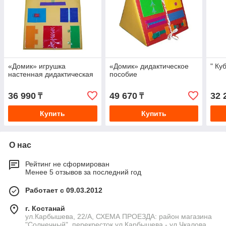
«Домик» игрушка
«Домик» дидактическое
" Ку
настенная дидактическая
пособие
36 990
49 670
32 
₸
₸
Купить
Купить
О нас
Рейтинг не сформирован
Менее 5 отзывов за последний год
Работает с 09.03.2012
г. Костанай
ул.Карбышева, 22/А, СХЕМА ПРОЕЗДА: район магазина
"Солнечный", перекресток ул.Карбышева - ул.Чкалова,