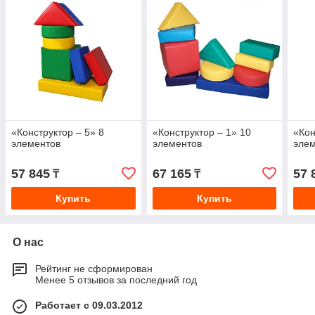
«Конструктор – 5» 8
«Конструктор – 1» 10
«Кон
элементов
элементов
эле
57 845
67 165
57 
₸
₸
Купить
Купить
О нас
Рейтинг не сформирован
Менее 5 отзывов за последний год
Работает с 09.03.2012