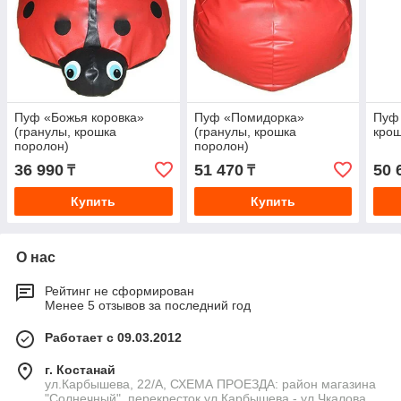
Пуф «Божья коровка»
Пуф «Помидорка»
Пуф 
(гранулы, крошка
(гранулы, крошка
крош
поролон)
поролон)
36 990
51 470
50 
₸
₸
Купить
Купить
О нас
Рейтинг не сформирован
Менее 5 отзывов за последний год
Работает с 09.03.2012
г. Костанай
ул.Карбышева, 22/А, СХЕМА ПРОЕЗДА: район магазина
"Солнечный", перекресток ул.Карбышева - ул.Чкалова,