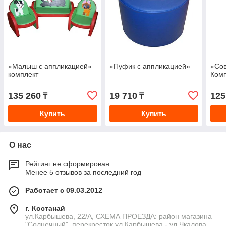
«Малыш с аппликацией»
«Пуфик с аппликацией»
«Сов
комплект
Ком
135 260
19 710
125
₸
₸
Купить
Купить
О нас
Рейтинг не сформирован
Менее 5 отзывов за последний год
Работает с 09.03.2012
г. Костанай
ул.Карбышева, 22/А, СХЕМА ПРОЕЗДА: район магазина
"Солнечный", перекресток ул.Карбышева - ул.Чкалова,