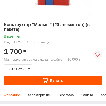
Конструктор "Малыш" (20 элементов) (в
пакете)
В наличии
Код: 61775
Опт и розница
1 700
₸
Минимальная сумма заказа на сайте — 10 000 ₸
1 700 ₸
от 2 шт.
Купить
Описание
Характеристики
Доставка
Оплата
Усл