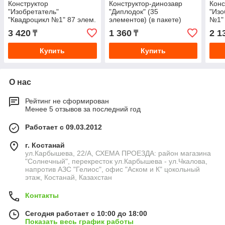
Конструктор
Конструктор-динозавр
Конс
"Изобретатель"
"Диплодок" (35
"Изо
"Квадроцикл №1" 87 элем.
элементов) (в пакете)
№1" 
в пакете 55057
550
3 420
1 360
2 1
₸
₸
Купить
Купить
О нас
Рейтинг не сформирован
Менее 5 отзывов за последний год
Работает с 09.03.2012
г. Костанай
ул.Карбышева, 22/А, СХЕМА ПРОЕЗДА: район магазина
"Солнечный", перекресток ул.Карбышева - ул.Чкалова,
напротив АЗС "Гелиос", офис "Аском и К" цокольный
этаж, Костанай, Казахстан
Контакты
Сегодня работает с 10:00 до 18:00
Показать весь график работы