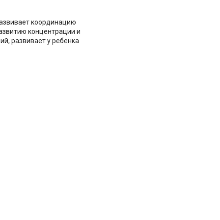
 развивает координацию
развитию концентрации и
й, развивает у ребенка