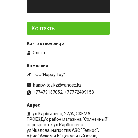
Контакты
Ольга
ТОО"Happy Toy"
happy-toy.kz@yandex.kz
+77479187052, +77772409153
ул.Карбышева, 22/А, СХЕМА
ПРОЕЗДА: район магазина "Солнечный",
перекресток ул.Карбышева -
ул.Чкалова, напротив АЗС "Гелиос",
офис "Аском и К" цокольный этаж,