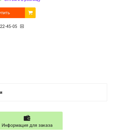
упить
222-45-05
и
Информация для заказа