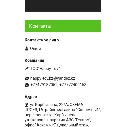
Контакты
Ольга
ТОО"Happy Toy"
happy-toy.kz@yandex.kz
+77479187052, +77772409153
ул.Карбышева, 22/А, СХЕМА
ПРОЕЗДА: район магазина "Солнечный",
перекресток ул.Карбышева -
ул.Чкалова, напротив АЗС "Гелиос",
офис "Аском и К" цокольный этаж,