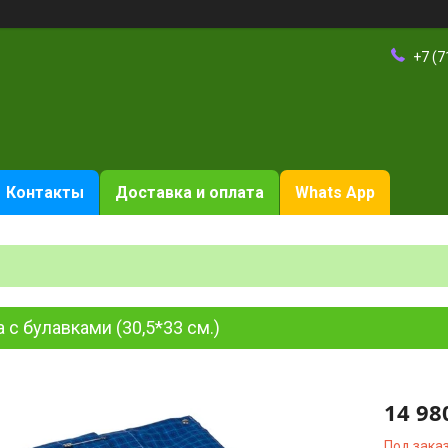
+7 (7
Контакты
Доставка и оплата
Whats App
 с булавками (30,5*33 см.)
14 98
Под зака