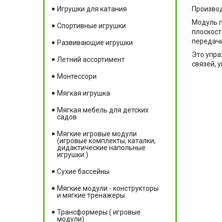
Производ
Игрушки для катания
Модуль п
Спортивные игрушки
плоскост
передачи
Развивающие игрушки
Это упр
Летний ассортимент
связей, 
Монтессори
Мягкая игрушка
Мягкая мебель для детских
садов
Мягкие игровые модули
(игровые комплекты, каталки,
дидактические напольные
игрушки.)
Сухие бассейны
Мягкие модули - конструкторы
и мягкие тренажеры
Трансформеры ( игровые
модули)