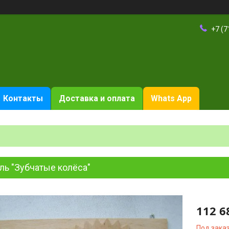
+7 (7
Контакты
Доставка и оплата
Whats App
ль "Зубчатые колёса"
112 6
Под зака