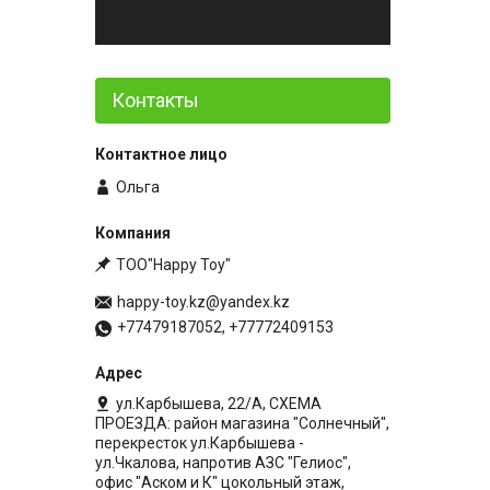
Контакты
Ольга
ТОО"Happy Toy"
happy-toy.kz@yandex.kz
+77479187052, +77772409153
ул.Карбышева, 22/А, СХЕМА
ПРОЕЗДА: район магазина "Солнечный",
перекресток ул.Карбышева -
ул.Чкалова, напротив АЗС "Гелиос",
офис "Аском и К" цокольный этаж,