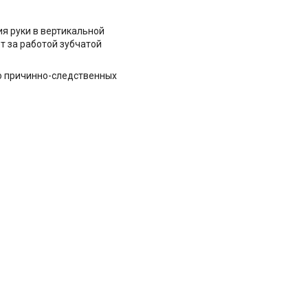
я руки в вертикальной
т за работой зубчатой
ю причинно-следственных