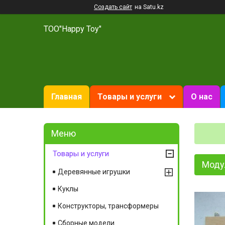
Создать сайт
на Satu.kz
ТОО"Happy Toy"
Главная
Товары и услуги
О нас
Товары и услуги
Моду
Деревянные игрушки
Куклы
Конструкторы, трансформеры
Сборные модели