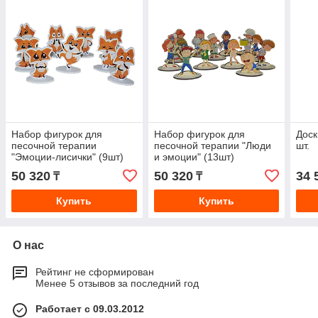
Набор фигурок для
Набор фигурок для
Доск
песочной терапии
песочной терапии "Люди
шт.
"Эмоции-лисички" (9шт)
и эмоции" (13шт)
50 320
50 320
34 
₸
₸
Купить
Купить
О нас
Рейтинг не сформирован
Менее 5 отзывов за последний год
Работает с 09.03.2012