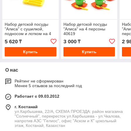
Набор детской посуды
Набор детской посуды
Набо
"Алиса" с сушилкой,
"Алиса" на 4 персоны
"Али
подносом и лотком на 4
40619
пер
персоны
5 620
3 000
2 9
₸
₸
Купить
Купить
О нас
Рейтинг не сформирован
Менее 5 отзывов за последний год
Работает с 09.03.2012
г. Костанай
ул.Карбышева, 22/А, СХЕМА ПРОЕЗДА: район магазина
"Солнечный", перекресток ул.Карбышева - ул.Чкалова,
напротив АЗС "Гелиос", офис "Аском и К" цокольный
этаж, Костанай, Казахстан