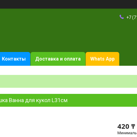
+7 (7
Контакты
Доставка и оплата
Whats App
шка Ванна для кукол L31см
420 ₸
Минимальн