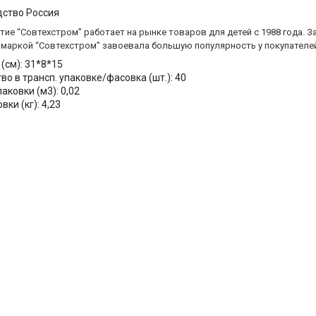
дство Россия
ие “Совтехстром” работает на рынке товаров для детей с 1988 года. 
 маркой “Совтехстром” завоевала большую популярность у покупателе
(см): 31*8*15
во в трансп. упаковке/фасовка (шт.): 40
аковки (м3): 0,02
вки (кг): 4,23