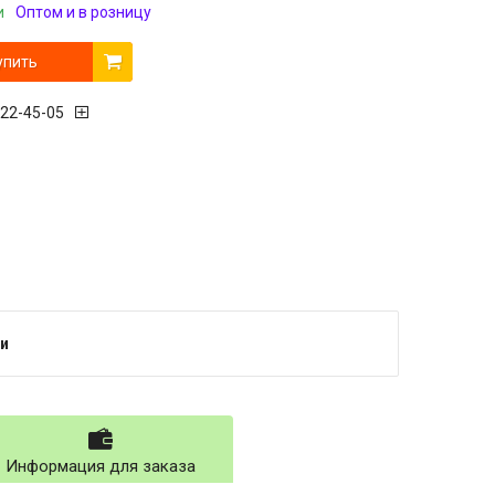
и
Оптом и в розницу
упить
222-45-05
и
Информация для заказа