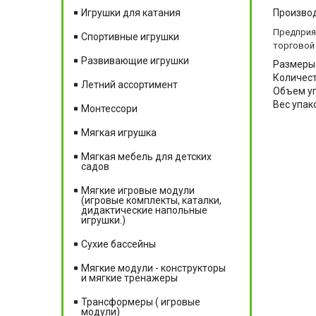
Произво
Игрушки для катания
Предприят
Спортивные игрушки
торговой
Развивающие игрушки
Размеры 
Количест
Летний ассортимент
Объем уп
Вес упако
Монтессори
Мягкая игрушка
Мягкая мебель для детских
садов
Мягкие игровые модули
(игровые комплекты, каталки,
дидактические напольные
игрушки.)
Сухие бассейны
Мягкие модули - конструкторы
и мягкие тренажеры
Трансформеры ( игровые
модули)