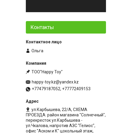
Контакты
Ольга
ТОО"Happy Toy"
happy-toy.kz@yandex.kz
+77479187052, +77772409153
ул.Карбышева, 22/А, СХЕМА
ПРОЕЗДА: район магазина "Солнечный",
перекресток ул.Карбышева -
ул.Чкалова, напротив АЗС "Гелиос",
офис "Аском и К" цокольный этаж,