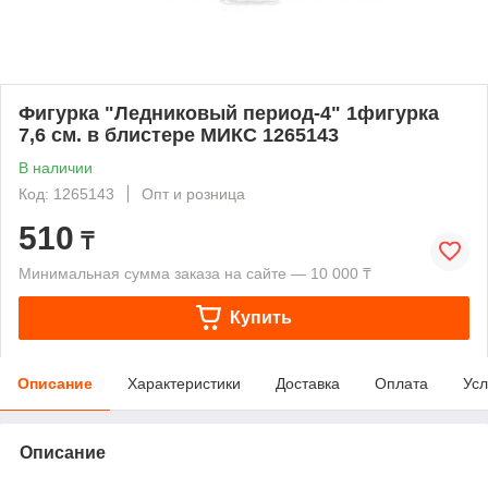
Фигурка "Ледниковый период-4" 1фигурка
7,6 см. в блистере МИКС 1265143
В наличии
Код: 1265143
Опт и розница
510
₸
Минимальная сумма заказа на сайте — 10 000 ₸
Купить
Описание
Характеристики
Доставка
Оплата
Усл
Описание