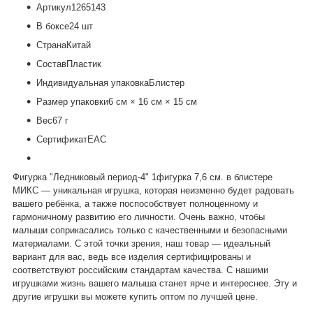
Артикул
1265143
В боксе
24 шт
Страна
Китай
Состав
Пластик
Индивидуальная упаковка
Блистер
Размер упаковки
6 см × 16 см × 15 см
Вес
67 г
Сертификат
ЕАС
Фигурка "Ледниковый период-4" 1фигурка 7,6 см. в блистере
МИКС — уникальная игрушка, которая неизменно будет радовать
вашего ребёнка, а также поспособствует полноценному и
гармоничному развитию его личности. Очень важно, чтобы
малыши соприкасались только с качественными и безопасными
материалами. С этой точки зрения, наш товар — идеальный
вариант для вас, ведь все изделия сертифицированы и
соответствуют российским стандартам качества. С нашими
игрушками жизнь вашего малыша станет ярче и интереснее. Эту и
другие игрушки вы можете купить оптом по лучшей цене.