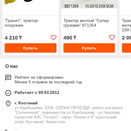
"Гранит", трактор-
Трактор желтый "Супер
Трак
погрузчик
грузовик" 871354
мета
100-
4 210
490
2 0
₸
₸
Купить
Купить
О нас
Рейтинг не сформирован
Менее 5 отзывов за последний год
Работает с 09.03.2012
г. Костанай
ул.Карбышева, 22/А, СХЕМА ПРОЕЗДА: район магазина
"Солнечный", перекресток ул.Карбышева - ул.Чкалова,
напротив АЗС "Гелиос", офис "Аском и К" цокольный
этаж, Костанай, Казахстан