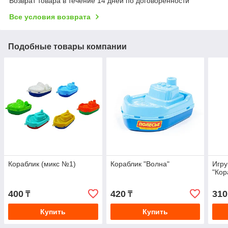
Возврат товара в течение 14 дней по договоренности
Все условия возврата
Подобные товары компании
Кораблик (микс №1)
Кораблик "Волна"
Игру
"Кор
400
420
310
₸
₸
Купить
Купить