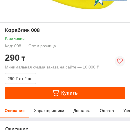
Кораблик 008
В наличии
Код: 008
Опт и розница
290
₸
Минимальная сумма заказа на сайте — 10 000 ₸
290 ₸
от 2 шт.
Купить
Описание
Характеристики
Доставка
Оплата
Усл
Описание