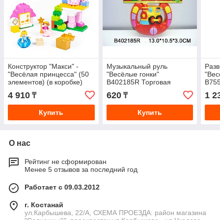
Конструктор "Макси" -
Музыкальный руль
Раз
"Весёлая принцесса" (50
"Весёлые гонки"
"Ве
элементов) (в коробке)
B402185R Торговая
B75
марка: TONGDE.
мар
4 910
620
1 2
₸
₸
Купить
Купить
О нас
Рейтинг не сформирован
Менее 5 отзывов за последний год
Работает с 09.03.2012
г. Костанай
ул.Карбышева, 22/А, СХЕМА ПРОЕЗДА: район магазина