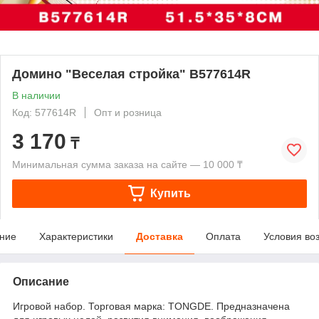
Домино "Веселая стройка" В577614R
В наличии
Код: 577614R
Опт и розница
3 170
₸
Минимальная сумма заказа на сайте — 10 000 ₸
Купить
ние
Характеристики
Доставка
Оплата
Условия во
Описание
Игровой набор. Торговая марка: TONGDE. Предназначена