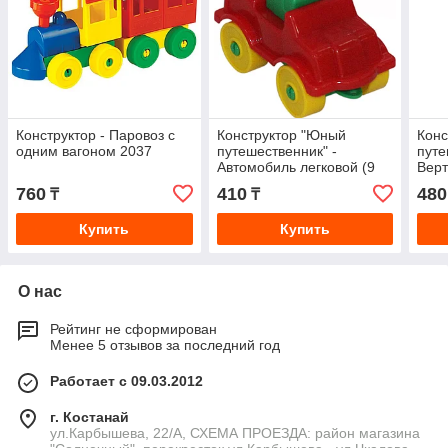
Конструктор - Паровоз с
Конструктор "Юный
Конс
одним вагоном 2037
путешественник" -
путе
Автомобиль легковой (9
Верт
элементов) (в пакете)
(в п
760
410
480
₸
₸
55248
Купить
Купить
О нас
Рейтинг не сформирован
Менее 5 отзывов за последний год
Работает с 09.03.2012
г. Костанай
ул.Карбышева, 22/А, СХЕМА ПРОЕЗДА: район магазина