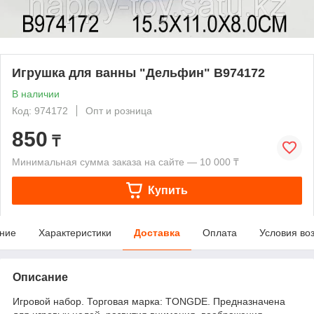
Игрушка для ванны "Дельфин" В974172
В наличии
Код: 974172
Опт и розница
850
₸
Минимальная сумма заказа на сайте — 10 000 ₸
Купить
ние
Характеристики
Доставка
Оплата
Условия во
Описание
Игровой набор. Торговая марка: TONGDE. Предназначена