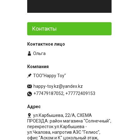
Контакты
Ольга
ТОО"Happy Toy"
happy-toy.kz@yandex.kz
+77479187052, +77772409153
ул.Карбышева, 22/А, СХЕМА
ПРОЕЗДА: район магазина "Солнечный",
перекресток ул.Карбышева -
ул.Чкалова, напротив АЗС "Гелиос",
офис "Аском и К" цокольный этаж,