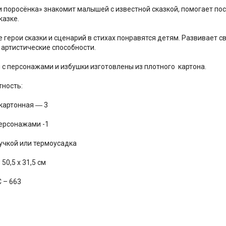
и поросёнка» знакомит малышей с известной сказкой, помогает по
казке.
 герои сказки и сценарий в стихах понравятся детям. Развивает с
 артистические способности.
 с персонажами и избушки изготовлены из плотного картона.
ность:
шка картонная ― 3
персонажами -1
ручкой или термоусадка
50,5 х 31,5 см
С – 663