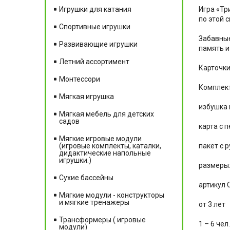
Игра «Тр
Игрушки для катания
по этой с
Спортивные игрушки
Забавные
Развивающие игрушки
память и
Летний ассортимент
Карточки
Монтессори
Комплект
Мягкая игрушка
избу
Мягкая мебель для детских
садов
карта с 
Мягкие игровые модули
пакет с 
(игровые комплекты, каталки,
дидактические напольные
игрушки.)
размеры: 
Сухие бассейны
артикул 
Мягкие модули - конструкторы
и мягкие тренажеры
от 3 лет
Трансформеры ( игровые
1 – 6 чел.
модули)