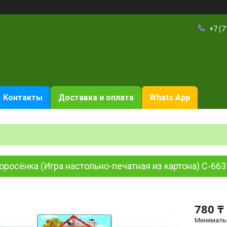
+7 (7
Контакты
Доставка и оплата
Whats App
оросёнка (Игра настольно-печатная из картона) С-663
780 ₸
Минимальн