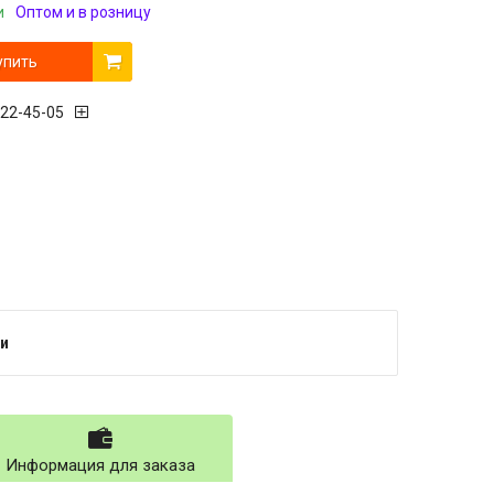
и
Оптом и в розницу
упить
222-45-05
и
Информация для заказа