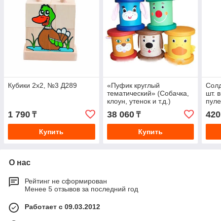
Кубики 2х2, №3 Д289
«Пуфик круглый
Солд
тематический» (Собачка,
шт. 
клоун, утенок и т.д.)
пуле
1 790
38 060
420
₸
₸
Купить
Купить
О нас
Рейтинг не сформирован
Менее 5 отзывов за последний год
Работает с 09.03.2012