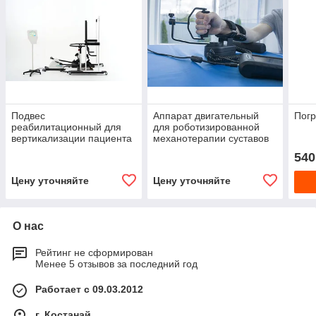
Подвес
Аппарат двигательный
Погр
реабилитационный для
для роботизированной
вертикализации пациента
механотерапии суставов
модель Орторент C++,
верхних конечностей
540
стационарный с
модель «Орторент-
роботизированной
лучезапястный»
Цену уточняйте
Цену уточняйте
(кинематической)
системой
О нас
Рейтинг не сформирован
Менее 5 отзывов за последний год
Работает с 09.03.2012
г. Костанай