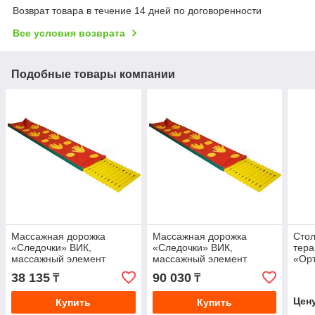
Возврат товара в течение 14 дней по договоренности
Все условия возврата
Подобные товары компании
Массажная дорожка
Массажная дорожка
Сто
«Следочки» ВИК,
«Следочки» ВИК,
тера
массажный элемент
массажный элемент
«Орт
38 135
90 030
₸
₸
Цен
Купить
Купить