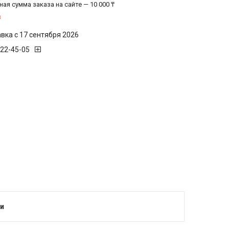
ая сумма заказа на сайте — 10 000 ₸
з
вка с 17 сентября 2026
222-45-05
лько по телефону
и