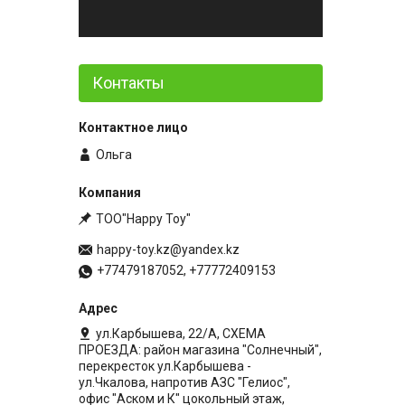
Контакты
Ольга
ТОО"Happy Toy"
happy-toy.kz@yandex.kz
+77479187052, +77772409153
ул.Карбышева, 22/А, СХЕМА
ПРОЕЗДА: район магазина "Солнечный",
перекресток ул.Карбышева -
ул.Чкалова, напротив АЗС "Гелиос",
офис "Аском и К" цокольный этаж,