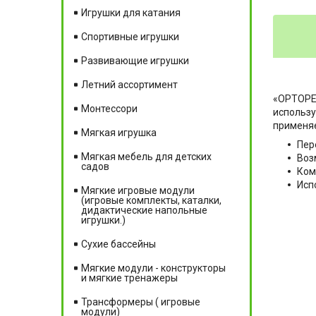
Игрушки для катания
Спортивные игрушки
Развивающие игрушки
Летний ассортимент
«ОРТОРЕН
Монтессори
использу
применяе
Мягкая игрушка
Пер
Мягкая мебель для детских
Воз
садов
Ком
Исп
Мягкие игровые модули
(игровые комплекты, каталки,
дидактические напольные
игрушки.)
Сухие бассейны
Мягкие модули - конструкторы
и мягкие тренажеры
Трансформеры ( игровые
модули)