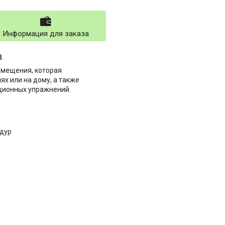
Информация для заказа
в
емещения, которая
х или на дому, а также
ационных упражнений.
едур