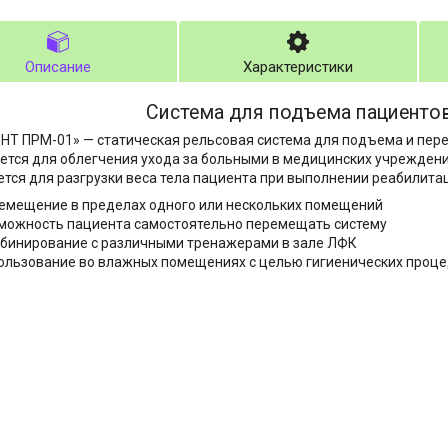
Описание
Характеристики
Система для подъема пациенто
Т ПРМ-01» — статическая рельсовая система для подъема и пер
ется для облегчения ухода за больными в медицинских учреждения
тся для разгрузки веса тела пациента при выполнении реабилит
емещение в пределах одного или нескольких помещений
можность пациента самостоятельно перемещать систему
бинирование с различными тренажерами в зале ЛФК
ользование во влажных помещениях с целью гигиенических проц