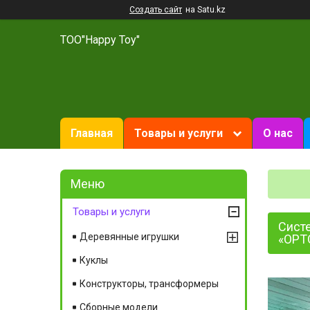
Создать сайт
на Satu.kz
ТОО"Happy Toy"
Главная
Товары и услуги
О нас
Товары и услуги
Сист
Деревянные игрушки
«ОРТ
Куклы
Конструкторы, трансформеры
Сборные модели