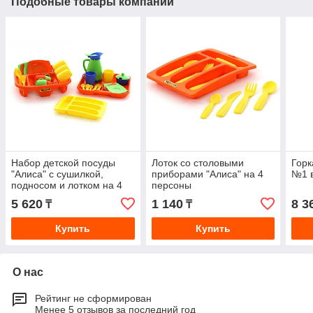
Подобные товары компании
Набор детской посуды
Лоток со столовыми
Горк
"Алиса" с сушилкой,
приборами "Алиса" на 4
№1 в
подносом и лотком на 4
персоны
персоны
5 620
1 140
8 3
₸
₸
Купить
Купить
О нас
Рейтинг не сформирован
Менее 5 отзывов за последний год