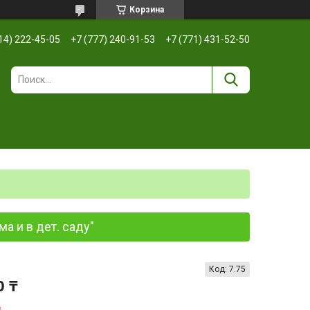
Корзина
14) 222-45-05
+7 (777) 240-91-53
+7 (771) 431-52-50
а и в дет. саду"
Код:
7.75
0 ₸
з