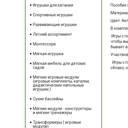
Пособие 
Игрушки для катания
Материал
Спортивные игрушки
Цвет: бе
Развивающие игрушки
В компле
Летний ассортимент
Игры с п
чтобы вы
Монтессори
бывает в
Мягкая игрушка
Участвов
Игры с п
Мягкая мебель для детских
садов
облако, 
Мягкие игровые модули
(игровые комплекты, каталки,
дидактические напольные
игрушки.)
Сухие бассейны
Мягкие модули - конструкторы
и мягкие тренажеры
Трансформеры ( игровые
модули)