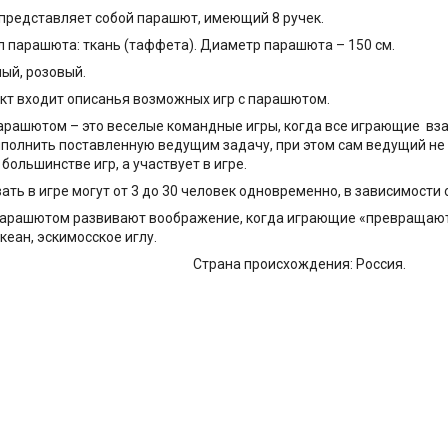
представляет собой парашют, имеющий 8 ручек.
 парашюта: ткань (таффета). Диаметр парашюта – 150 см.
лый, розовый.
кт входит описанья возможных игр с парашютом.
арашютом – это веселые командные игры, когда все играющие вза
полнить поставленную ведущим задачу, при этом сам ведущий не 
 большинстве игр, а участвует в игре.
ать в игре могут от 3 до 30 человек одновременно, в зависимости
арашютом развивают воображение, когда играющие «превращаютс
океан, эскимосское иглу.
Страна происхождения: Россия.