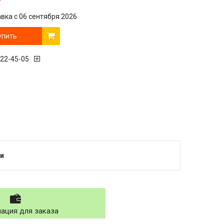
вка с 06 сентября 2026
упить
222-45-05
и
ация для заказа