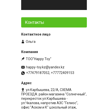
Контакты
Ольга
ТОО"Happy Toy"
happy-toy.kz@yandex.kz
+77479187052, +77772409153
ул.Карбышева, 22/А, СХЕМА
ПРОЕЗДА: район магазина "Солнечный",
перекресток ул.Карбышева -
ул.Чкалова, напротив АЗС "Гелиос",
офис "Аском и К" цокольный этаж,