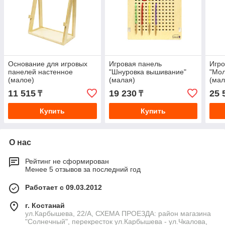
Основание для игровых
Игровая панель
Игро
панелей настенное
"Шнуровка вышивание"
"Мол
(малое)
(малая)
(мал
11 515
19 230
25 
₸
₸
Купить
Купить
О нас
Рейтинг не сформирован
Менее 5 отзывов за последний год
Работает с 09.03.2012
г. Костанай
ул.Карбышева, 22/А, СХЕМА ПРОЕЗДА: район магазина
"Солнечный", перекресток ул.Карбышева - ул.Чкалова,