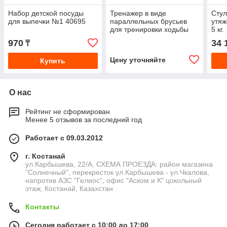
Набор детской посуды
Тренажер в виде
Стул
для выпечки №1 40695
параллельных брусьев
утяж
для тренировки ходьбы
5 кг.
«ОРТОРЕНТ CARMINA».
970
34 
₸
Модель-1 «детский»
Цену уточняйте
Купить
О нас
Рейтинг не сформирован
Менее 5 отзывов за последний год
Работает с 09.03.2012
г. Костанай
ул.Карбышева, 22/А, СХЕМА ПРОЕЗДА: район магазина
"Солнечный", перекресток ул.Карбышева - ул.Чкалова,
напротив АЗС "Гелиос", офис "Аском и К" цокольный
этаж, Костанай, Казахстан
Контакты
Сегодня работает с 10:00 до 17:00