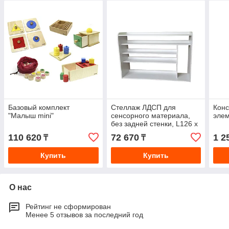
Базовый комплект
Стеллаж ЛДСП для
Конс
"Малыш mini"
сенсорного материала,
элем
без задней стенки, L126 х
В33 х Н80 см.
110 620
72 670
1 2
₸
₸
Купить
Купить
О нас
Рейтинг не сформирован
Менее 5 отзывов за последний год