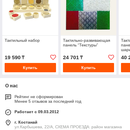
Тактильный набор
Тактильно-развивающая
Так
панель “Текстуры”
пане
шар
19 590
24 701
40 
₸
₸
Купить
Купить
О нас
Рейтинг не сформирован
Менее 5 отзывов за последний год
Работает с 09.03.2012
г. Костанай
ул.Карбышева, 22/А, СХЕМА ПРОЕЗДА: район магазина