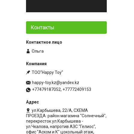
Контакты
Ольга
ТОО"Happy Toy"
happy-toy.kz@yandex.kz
+77479187052, +77772409153
ул.Карбышева, 22/А, СХЕМА
ПРОЕЗДА: район магазина "Солнечный",
перекресток ул.Карбышева -
ул.Чкалова, напротив АЗС "Гелиос",
офис "Аском и К" цокольный этаж,