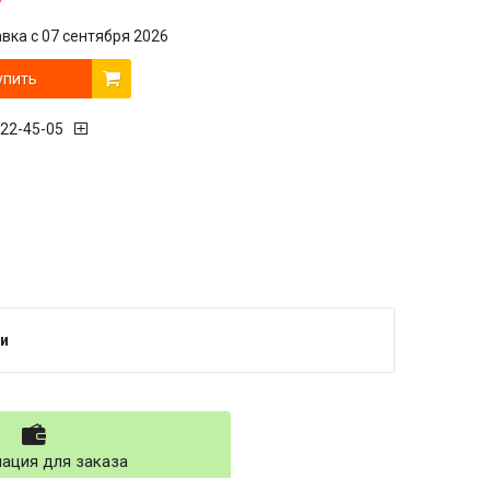
вка с 07 сентября 2026
упить
222-45-05
и
ация для заказа