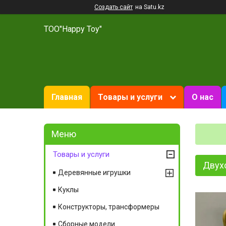
Создать сайт
на Satu.kz
ТОО"Happy Toy"
Главная
Товары и услуги
О нас
Товары и услуги
Двухс
Деревянные игрушки
Куклы
Конструкторы, трансформеры
Сборные модели