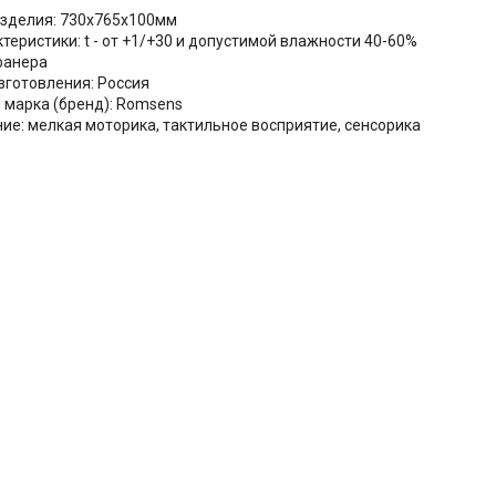
зделия: 730х765х100мм
ктеристики: t - от +1/+30 и допустимой влажности 40-60%
фанера
зготовления: Россия
 марка (бренд): Romsens
ие: мелкая моторика, тактильное восприятие, сенсорика