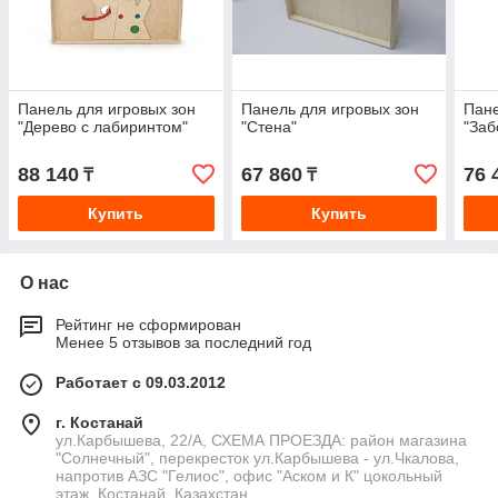
Панель для игровых зон
Панель для игровых зон
Пане
"Дерево с лабиринтом"
"Стена"
"Заб
88 140
67 860
76 
₸
₸
Купить
Купить
О нас
Рейтинг не сформирован
Менее 5 отзывов за последний год
Работает с 09.03.2012
г. Костанай
ул.Карбышева, 22/А, СХЕМА ПРОЕЗДА: район магазина
"Солнечный", перекресток ул.Карбышева - ул.Чкалова,
напротив АЗС "Гелиос", офис "Аском и К" цокольный
этаж, Костанай, Казахстан