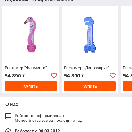
Ростомер "Фламинго"
Ростомер "Динозаврик"
Рост
54 890
54 890
54 
₸
₸
Купить
Купить
О нас
Рейтинг не сформирован
Менее 5 отзывов за последний год
Работает с 09.03.2012