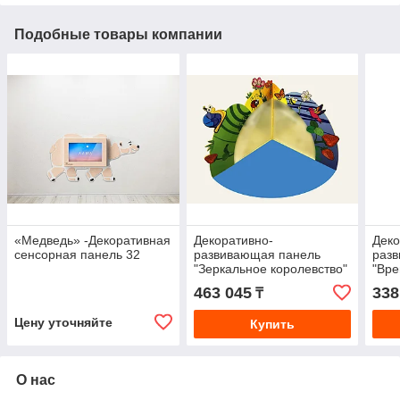
Подобные товары компании
«Медведь» -Декоративная
Декоративно-
Деко
сенсорная панель 32
развивающая панель
раз
"Зеркальное королевство"
"Вре
463 045
338
₸
Цену уточняйте
Купить
О нас