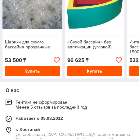
Шарики для сухого
«Сухой бассейн» без
Инте
бассейна прозрачные
аппликации (угловой)
басс
150
53 500
96 625
532
₸
₸
Купить
Купить
О нас
Рейтинг не сформирован
Менее 5 отзывов за последний год
Работает с 09.03.2012
г. Костанай
ул.Карбышева, 22/А, СХЕМА ПРОЕЗДА: район магазина